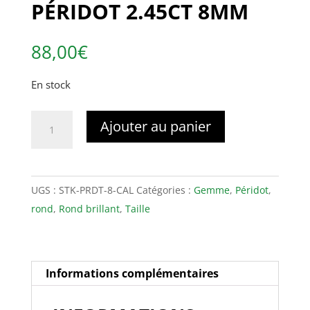
PÉRIDOT 2.45CT 8MM
88,00
€
En stock
quantité
Ajouter au panier
de
Péridot
2.45ct
UGS :
STK-PRDT-8-CAL
Catégories :
Gemme
,
Péridot
,
8mm
rond
,
Rond brillant
,
Taille
Informations complémentaires