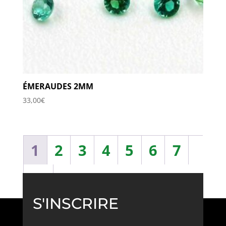
ÉMERAUDES 2MM
33,00
€
1
2
3
4
5
6
7
→
S'INSCRIRE