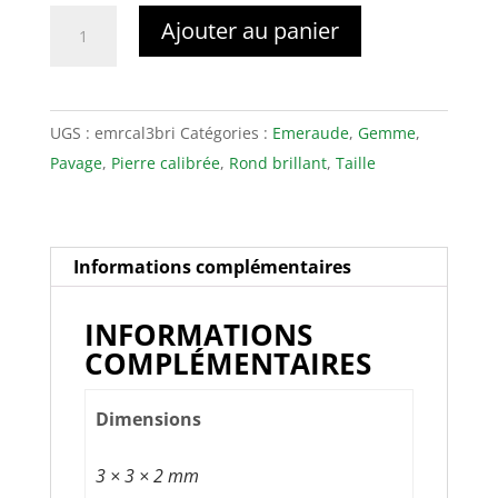
quantité
Ajouter au panier
de
Émeraudes
3mm
UGS :
emrcal3bri
Catégories :
Emeraude
,
Gemme
,
Pavage
,
Pierre calibrée
,
Rond brillant
,
Taille
Informations complémentaires
INFORMATIONS
COMPLÉMENTAIRES
Dimensions
3 × 3 × 2 mm