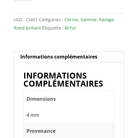
Citrine
4mm
UGS :
Ci401
Catégories :
Citrine
,
Gemme
,
Pavage
,
Rond brillant
Étiquette :
Br?sil
Informations complémentaires
INFORMATIONS
COMPLÉMENTAIRES
Dimensions
4 mm
Provenance