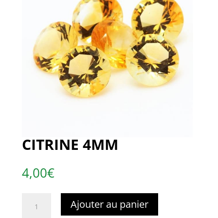
CITRINE 4MM
4,00
€
quantité
Ajouter au panier
de