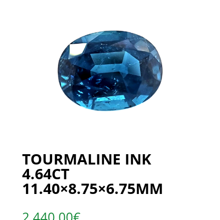
TOURMALINE INK
4.64CT
11.40×8.75×6.75MM
2 440,00
€