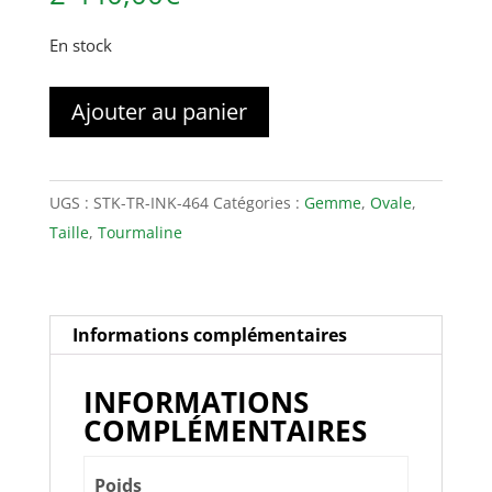
En stock
quantité
Ajouter au panier
de
Tourmaline
ink
UGS :
STK-TR-INK-464
Catégories :
Gemme
,
Ovale
,
4.64ct
Taille
,
Tourmaline
11.40x8.75x6.75mm
Informations complémentaires
INFORMATIONS
COMPLÉMENTAIRES
Poids