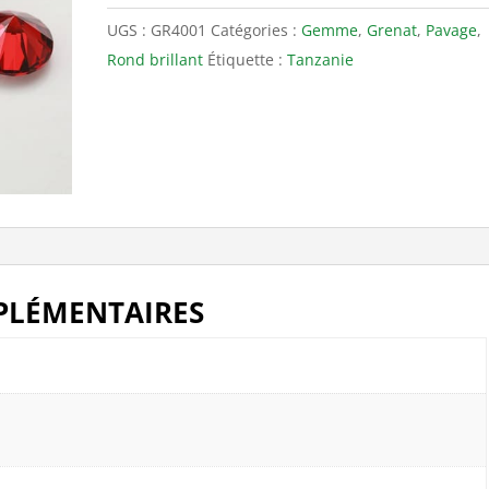
4,1mm
UGS :
GR4001
Catégories :
Gemme
,
Grenat
,
Pavage
,
Rond brillant
Étiquette :
Tanzanie
PLÉMENTAIRES