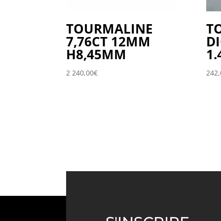
TOURMALINE
T
7,76CT 12MM
D
H8,45MM
1.
2 240,00
€
242,