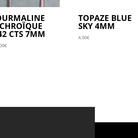
OURMALINE
TOPAZE BLUE
ICHROÏQUE
SKY 4MM
42 CTS 7MM
4,00
€
00
€